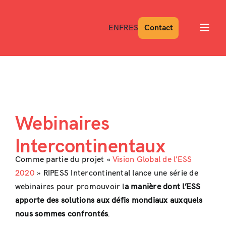
Skip
to
EN
FR
ES
Contact
Toggl
content
Navig
Webinaires
Intercontinentaux
Comme partie du projet «
Vision Global de l’ESS
2020
» RIPESS Intercontinental lance une série de
webinaires pour promouvoir l
a manière dont l’ESS
apporte des solutions aux défis mondiaux auxquels
nous sommes confrontés
.