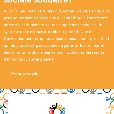
Aujourd’hui, peut-être plus que jamais, de plus en plus de
Nous contacter
gens se rendent compte que le capitalisme a transformé
notre vie et la planète en une simple marchandise. Un
système qui n’est pas durable du point de vue de
l’environnement et qui est injuste socialement parlant, et
qui de plus, n’est pas capable de garantir le bonheur et
des conditions de vie dignes pour toutes les personnes
n’importe où sur la planète
En savoir plus