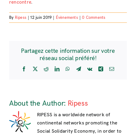
rencontre
.
By
Ripess
|
12 juin 2019
|
Évènements
|
0 Comments
Partagez cette information sur votre
réseau social préféré!
Facebook
X
Reddit
LinkedIn
WhatsApp
Telegram
Vk
Xing
Email
About the Author:
Ripess
RIPESS is a worldwide network of
continental networks promoting the
Social Solidarity Economy, in order to