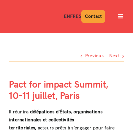
Skip
to
EN
FR
ES
Contact
Toggl
content
Navig
Previous
Next
Pact for impact Summit,
10-11 juillet, Paris
Il réunira
délégations d’États, organisations
internationales et collectivités
territoriales,
acteurs prêts à s’engager pour faire