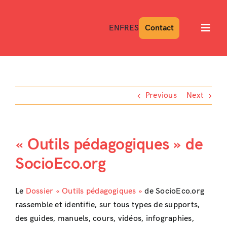
Skip
to
EN
FR
ES
Contact
Toggl
content
Navig
Previous
Next
« Outils pédagogiques » de
SocioEco.org
Le
Dossier « Outils pédagogiques »
de SocioEco.org
rassemble et identifie, sur tous types de supports,
des guides, manuels, cours, vidéos, infographies,