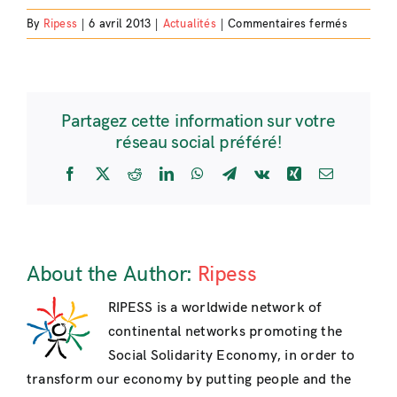
sur
By
Ripess
|
6 avril 2013
|
Actualités
|
Commentaires fermés
Communi
l’Économ
Sociale
Solidaire
Partagez cette information sur votre
au
réseau social préféré!
FSM
2013
Facebook
X
Reddit
LinkedIn
WhatsApp
Telegram
Vk
Xing
Email
en
Tunisie
About the Author:
Ripess
RIPESS is a worldwide network of
continental networks promoting the
Social Solidarity Economy, in order to
transform our economy by putting people and the