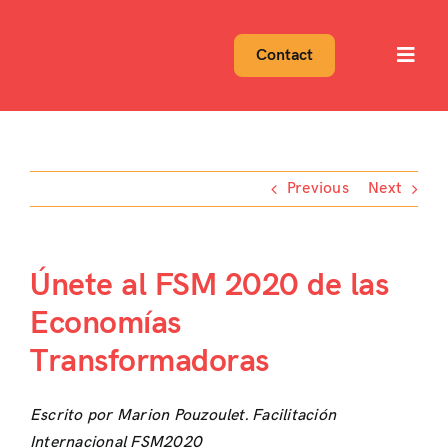
Skip
to
Contact
Toggl
content
Navig
Previous
Next
Únete al FSM 2020 de las
Economías
Transformadoras
Escrito por Marion Pouzoulet. Facilitación
Internacional FSM2020